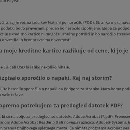
 in PayPal.
ročilu, saj je večina izdelkov Natisni po naročilu (POD). Stranka mora nav
i podatki bodo preverjeni, preden bo naročilo izpolnjeno. Ekipa za podp
akcije s kreditno kartico ni mogoče uspešno potrditi in bo naročilo strank
obvestila in brez prevzema obveznosti.
a moje kreditne kartice razlikuje od cene, ki jo je
e EUR ali USD bi lahko nekoliko nihale.
izpisalo sporočilo o napaki. Kaj naj storim?
ljite besedilo sporočila o napaki na
Podporo za stranke
. Nato bomo poda
 vaše težave.
opremo potrebujem za predogled datotek PDF?
 ki so na voljo za predogled, so datoteke Adobe Acrobat (*.pdf). Prenes
ramom Adobe Acrobat Reader 5.0 ali novejšo različico. Adobe® Systems, I
n prenos z njihovega spletnega mesta. Če nimate programa Acrobat Reader 