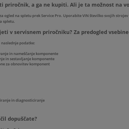
ati priročnik, a ga ne kupiti. Ali je ta možnost na v
 za ogled na spletu prek
Service Pro
. Uporabite VIN številko svojih stroje
a spletu.
jeti v servisnem priročniku? Za predogled vsebine 
jo naslednje podatke:
vanje in nameščanje komponente
nje in sestavljanje komponente
ebne za obnovitev komponent
iranje in diagnosticiranje
čil dopuščate?