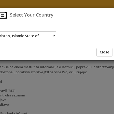
Select Your Country
ENA VPRAŠANJA
Close
 Pro
e's "vse na enem mestu" za informacije o lastniku, popravilu in vzdrževanj
 dostopa uporabnik storitve JCB Service Pro, vključujejo:
ki
avil (RTS)
ontrolni seznami
ljave
eljave
ična koda težave)