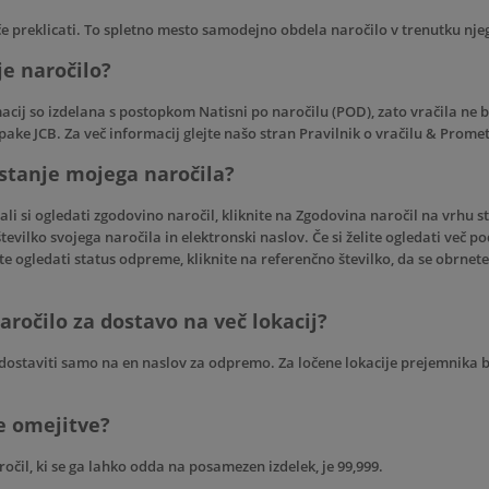
če preklicati. To spletno mesto samodejno obdela naročilo v trenutku nje
je naročilo?
acij so izdelana s postopkom Natisni po naročilu (POD), zato vračila ne b
ake JCB. Za več informacij glejte našo stran
Pravilnik o vračilu & Prome
stanje mojega naročila?
 ali si ogledati zgodovino naročil, kliknite na
Zgodovina naročil
na vrhu st
tevilko svojega naročila in elektronski naslov. Če si želite ogledati več po
lite ogledati status odpreme, kliknite na referenčno številko, da se obrne
aročilo za dostavo na več lokacij?
dostaviti samo na en naslov za odpremo. Za ločene lokacije prejemnika 
e omejitve?
očil, ki se ga lahko odda na posamezen izdelek, je 99,999.