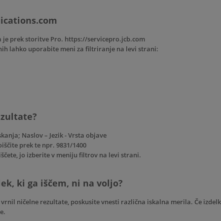
lications.com
 je prek storitve Pro. https://servicepro.jcb.com
ih lahko uporabite meni za filtriranje na levi strani:
zultate?
kanja; Naslov – Jezik - Vrsta objave
iščite prek te npr. 9831/1400
ščete, jo izberite v meniju filtrov na levi strani.
lek, ki ga iščem, ni na voljo?
je vrnil ničelne rezultate, poskusite vnesti različna iskalna merila. Če izde
e.