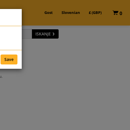
Gost
Slovenian
£ (GBP)
0
ISKANJE
Save
u.