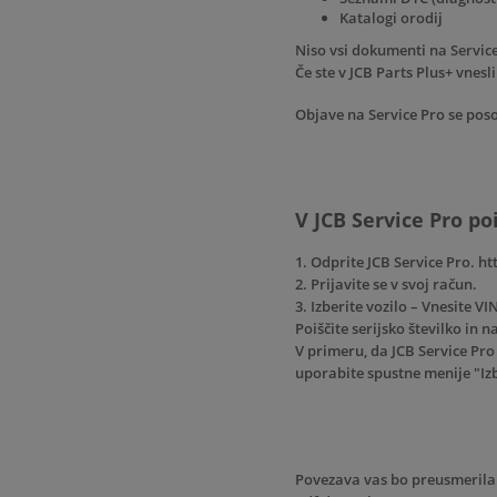
Katalogi orodij
Niso vsi dokumenti na Service 
Če ste v JCB Parts Plus+ vnesl
Objave na Service Pro se poso
V JCB Service Pro poi
1. Odprite JCB Service Pro. h
2. Prijavite se v svoj račun.
3. Izberite vozilo – Vnesite VIN
Poiščite serijsko številko in 
V primeru, da JCB Service Pro 
uporabite spustne menije "Izb
Povezava vas bo preusmerila d