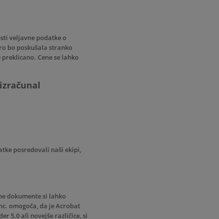
esti veljavne podatke o
oro bo poskušala stranko
e preklicano. Cene se lahko
 izračunal
tke posredovali naši ekipi,
ene dokumente si lahko
nc. omogoča, da je Acrobat
5.0 ali novejše različice, si