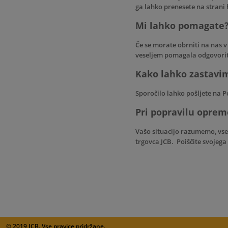
ga lahko prenesete na stran
Mi lahko pomagate
Če se morate obrniti na nas v
veseljem pomagala odgovorit
Kako lahko zastavim
Sporočilo lahko pošljete na
P
Pri popravilu oprem
Vašo situacijo razumemo, vse
trgovca JCB. Poiščite svojeg
© 2019 JCB. Vse pravice pridržane.