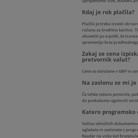
Sprejemamo Vizo, MasterCard
Kdaj je rok plačila?
Plačilo je treba izvesti ob na
računu za kreditno kartico. T
obvestiti po e-pošti, če trans
spremenijo brez predhodnega 
Zakaj se cena izpisk
pretvornik valut?
Cene so določene v GBP in cen
Na zaslonu se mi je 
Če lahko težavo ponovite, poš
da poskušamo ugotoviti vzrok
Katero programsko 
Večina tehničnih dokumentov,
ogledate in natisnete s prog
Reader na voljo kot brezplače