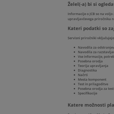
Želel(-a) bi si ogled
Informacije o JCB so na voljo
upravljavčevega priročnika n
Kateri podatki so za
Servisni priročniki vključuje
Navodila za odstranje
Navodila za razstavlja
Vse informacije, potr
Posebna orodja
Teorija upravljanja
Diagnostika
Načrti
Mesta komponent
Test in prilagoditve
Posebna orodja za test
Specifikacije
Katere možnosti pla