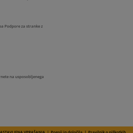
ipa
Podpore za stranke
z
brnete na usposobljenega
ASTAVLJENA VPRAŠANJA
|
Pogoji in določila
|
Pravilnik o piškotkih