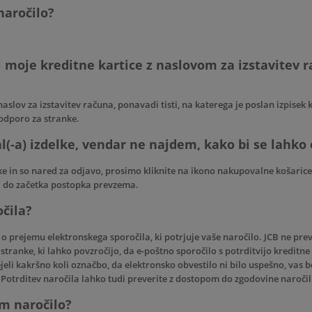
naročilo?
l moje kreditne kartice z naslovom za izstavitev r
slov za izstavitev računa, ponavadi tisti, na katerega je poslan izpisek k
odporo za stranke
.
(-a) izdelke, vendar ne najdem, kako bi se lahko o
lke in so nared za odjavo, prosimo kliknite na ikono nakupovalne košarice
al do začetka postopka prevzema.
očila?
o o prejemu elektronskega sporočila, ki potrjuje vaše naročilo. JCB ne p
tranke, ki lahko povzročijo, da e-poštno sporočilo s potrditvijo kreditne 
eli kakršno koli označbo, da elektronsko obvestilo ni bilo uspešno, vas 
i. Potrditev naročila lahko tudi preverite z dostopom do zgodovine naročil
m naročilo?