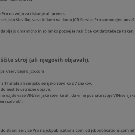
Pro na voljo za tiskanje ali prenos.
i serijsko številko, vas s klikom na ikono JCB Service Pro samodejno poveže
dabljajo dinamično in so lahko poznejše različice kot datoteke za tiskanj
ščite stroj (ali njegovih objavah).
ttps://servicepro.jcb.com
 s 17 znaki ali serijsko serijsko številko s 7 znakov.
nadomestite ustrezne objave.
ne najde vaše VIN/serijske številke ali, da vi ne poznate svoje VIN/serijsk
eri izdelek".
o strani Service Pro na jcbpublications.com, od jcbpublications.com lah