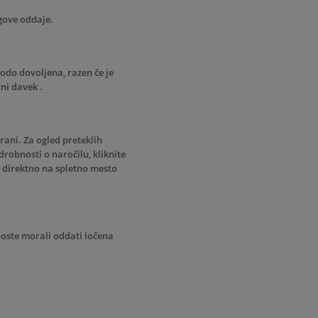
gove oddaje.
odo dovoljena, razen če je
tni davek
.
rani. Za ogled preteklih
drobnosti o naročilu, kliknite
te direktno na spletno mesto
boste morali oddati ločena