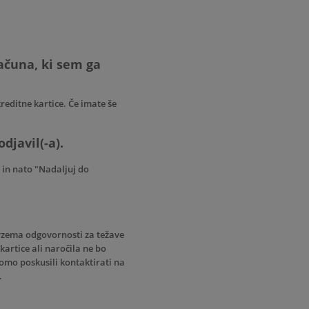
ačuna, ki sem ga
reditne kartice. Če imate še
djavil(-a).
 in nato "Nadaljuj do
revzema odgovornosti za težave
kartice ali naročila ne bo
bomo poskusili kontaktirati na
.