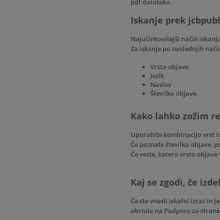
pdf datoteko.
Iskanje prek jcbpub
Najučinkovitejši način iskanja
Za iskanje po naslednjih način
Vrsta objave
Jezik
Naslov
Številka objave
Kako lahko zožim re
Uporabite kombinacijo vrst is
Če poznate številko objave, po
Če veste, katero vrsto objave i
Kaj se zgodi, če izde
Če ste vnesli iskalni izraz in 
obrnite na
Podporo za strank