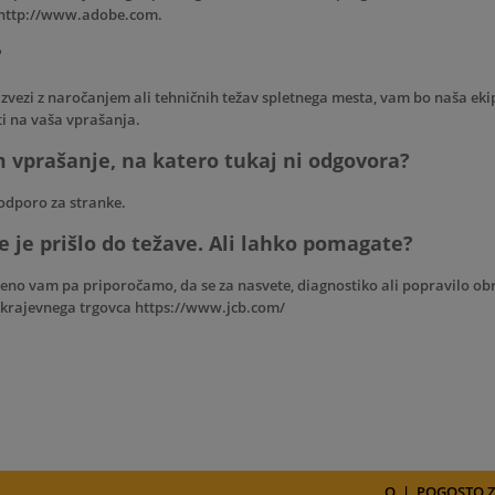
i http://www.adobe.com.
?
 zvezi z naročanjem ali tehničnih težav spletnega mesta, vam bo naša ek
i na vaša vprašanja.
 vprašanje, na katero tukaj ni odgovora?
odporo za stranke
.
e je prišlo do težave. Ali lahko pomagate?
eno vam pa priporočamo, da se za nasvete, diagnostiko ali popravilo o
a krajevnega trgovca https://www.jcb.com/
O
|
POGOSTO Z