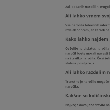
Žal, oddanih naročil ni mogo
Ali lahko vrnem svo
Vsa naročila tehničnih inform
izdelek odpremljen zaradi nap
Kako lahko najdem 
Če želite najti status naročila
naročil boste morali navesti š
na številko naročila. Če si že
statusa pošiljatelja.
Ali lahko razdelim n
Trenutno je naročilo mogoče 
naročila.
Kakšne so količinsk
Največje dovoljeno število nar