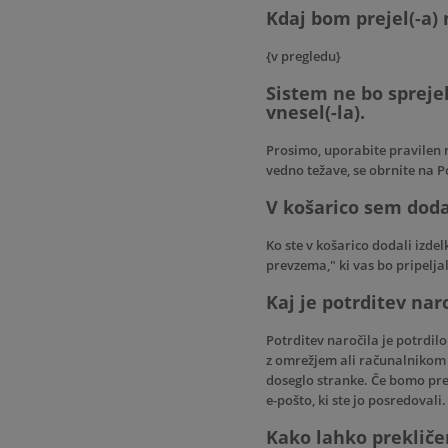
Kdaj bom prejel(-a) 
{v pregledu}
Sistem ne bo spreje
vnesel(-la).
Prosimo, uporabite pravilen na
vedno težave, se obrnite na
P
V košarico sem dodal
Ko ste v košarico dodali izde
prevzema," ki vas bo pripelj
Kaj je potrditev nar
Potrditev naročila je potrdil
z omrežjem ali računalnikom s
doseglo stranke. Če bomo prej
e-pošto, ki ste jo posredoval
Kako lahko prekliče