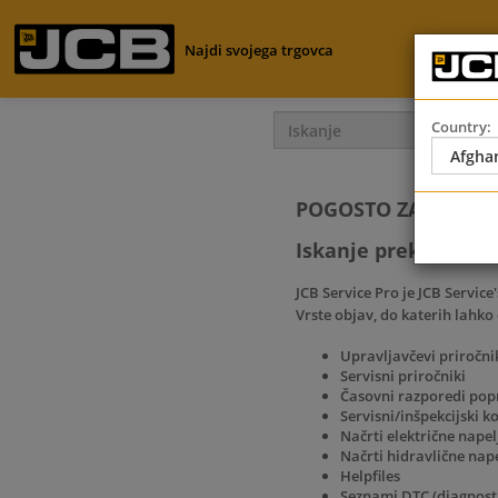
Najdi svojega trgovca
Country:
POGOSTO ZASTAVLJ
Iskanje prek Service
JCB Service Pro je JCB Servic
Vrste objav, do katerih lahko
Upravljavčevi priročni
Servisni priročniki
Časovni razporedi popr
Servisni/inšpekcijski k
Načrti električne nape
Načrti hidravlične nap
Helpfiles
Seznami DTC (diagnost