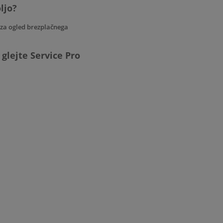
oljo?
v za ogled brezplačnega
glejte Service Pro